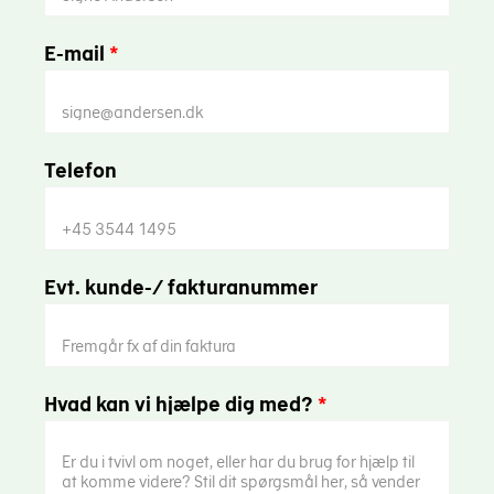
E-mail
*
Telefon
Evt. kunde-/ fakturanummer
Hvad kan vi hjælpe dig med?
*